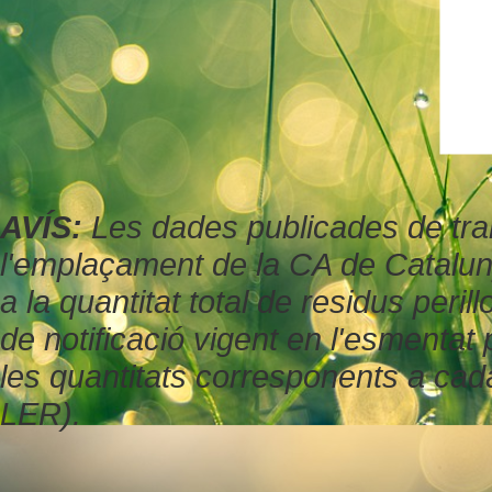
AVÍS:
Les dades publicades de tran
l'emplaçament de la CA de Catalu
a la quantitat total de residus peril
de notificació vigent en l'esmenta
les quantitats corresponents a cad
LER).