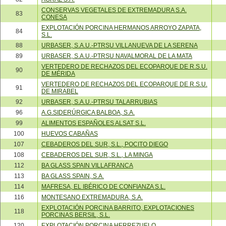
CONSERVAS VEGETALES DE EXTREMADURA S.A.
83
CONESA
EXPLOTACIÓN PORCINA HERMANOS ARROYO ZAPATA,
84
S.L.
88
URBASER, S.A.U.-PTRSU VILLANUEVA DE LA SERENA
89
URBASER, S.A.U.-PTRSU NAVALMORAL DE LA MATA
VERTEDERO DE RECHAZOS DEL ECOPARQUE DE R.S.U.
90
DE MÉRIDA
VERTEDERO DE RECHAZOS DEL ECOPARQUE DE R.S.U.
91
DE MIRABEL
92
URBASER, S.A.U.-PTRSU TALARRUBIAS
96
A.G.SIDERÚRGICA BALBOA, S.A.
99
ALIMENTOS ESPAÑOLES ALSAT S.L.
100
HUEVOS CABAÑAS
107
CEBADEROS DEL SUR, S.L., POCITO DIEGO
108
CEBADEROS DEL SUR, S.L., LA MINGA
112
BA GLASS SPAIN VILLAFRANCA
113
BA GLASS SPAIN, S.A.
114
MAFRESA, EL IBÉRICO DE CONFIANZA S.L.
116
MONTESANO EXTREMADURA, S.A.
EXPLOTACIÓN PORCINA BARRITO, EXPLOTACIONES
118
PORCINAS BERSIL, S.L.
120
EXPLOTACIÓN PORCINA HERREZUELO