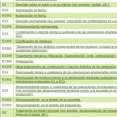
D1
Depósito sobre el suelo o en su interior (por ejemplo, vertido, etc.).
D10
Incineración en tierra.
D1001
Incineración en tierra.
D12
Depósito permanente (por ejemplo, colocación de contenedores en una 
D1201
Almacenamiento permanente.
Combinación o mezcla previa a cualquiera de las operaciones enumer
D13
D12.
D1301
Clasificación de residuos.
"Separación de los distintos componentes de los residuos, incluida la r
D1302
sustancias peligrosas."
D1303
Tratamiento mecánico (trituración, fragmentación, corte, compactación, e
D1304
Peletización.
D1305
Otros tratamientos de combinación o mezcla distintos de los anteriores.
D14
Reenvasado previo a cualquiera de las operaciones enumeradas entre
Reenvasado de residuos previo a su eliminación mediante cualquiera 
D1401
operaciones numeradas D1 a D13.
Almacenamiento previo a cualquiera de las operaciones enumeradas e
D15
(con exclusión del almacenamiento temporal previo a la recogida en el
producción).
D1501
Almacenamiento, en el ámbito de la recogida.
D1502
Almacenamiento, en el ámbito del tratamiento.
Tratamiento en medio terrestre (por ejemplo, biodegradación de residuo
D2
lodos en el suelo, etc.).