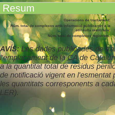
Resum
Operacions de tractament
:
Núm. total de complexos amb informació pública per a la
consulta realitzada
:
Núm. total de complexos registrats
:
AVÍS:
Les dades publicades de tran
l'emplaçament de la CA de Catalu
a la quantitat total de residus peril
de notificació vigent en l'esmenta
les quantitats corresponents a cad
LER).