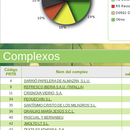
Complexos
Código
Nom del complex
PRTR
va
4
SARRIÓ PAPELERA DE ALMAZÁN, S.L.U.
9
REFRESCO IBERIA S.A.U. (TAFALLA)
11
CRISNOVA VIDRIO, S.A.
34
PEQUECHIN S.L.
35
SANTÍSIMO CRISTO DE LOS MILAGROS S.L.
36
GRANJAS MARÍA JESÚS S.C.L.
40
PASCUAL Y BERNABEU
42
JMOLTO LT S.L.
43
TEXTILES ATHENEA, S.A.