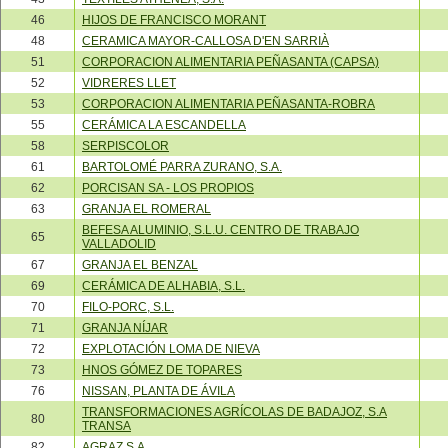
46
HIJOS DE FRANCISCO MORANT
48
CERAMICA MAYOR-CALLOSA D'EN SARRIÀ
51
CORPORACION ALIMENTARIA PEÑASANTA (CAPSA)
52
VIDRERES LLET
53
CORPORACION ALIMENTARIA PEÑASANTA-ROBRA
55
CERÁMICA LA ESCANDELLA
58
SERPISCOLOR
61
BARTOLOMÉ PARRA ZURANO, S.A.
62
PORCISAN SA - LOS PROPIOS
63
GRANJA EL ROMERAL
BEFESA ALUMINIO, S.L.U. CENTRO DE TRABAJO
65
VALLADOLID
67
GRANJA EL BENZAL
69
CERÁMICA DE ALHABIA, S.L.
70
FILO-PORC, S.L.
71
GRANJA NÍJAR
72
EXPLOTACIÓN LOMA DE NIEVA
73
HNOS GÓMEZ DE TOPARES
76
NISSAN, PLANTA DE ÁVILA
TRANSFORMACIONES AGRÍCOLAS DE BADAJOZ, S.A
80
TRANSA
82
AGRAZ S.A.