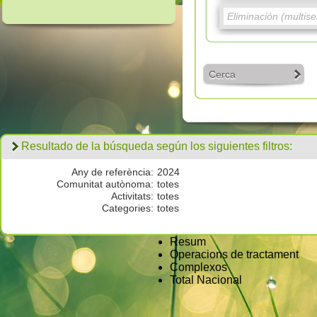
Cerca
Resultado de la búsqueda según los siguientes filtros:
Any de referència:
2024
Comunitat autònoma:
totes
Activitats:
totes
Categories:
totes
Resum
Operacions de tractament
Complexos
Total Nacional