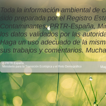
Toda la información ambiental de c
sido preparada por el Registro Est
Contaminantes, PRTR-España, Minis
los datos validados por las autor
Haga un uso adecuado de la misma y
sus trabajos y comentarios. Mucha
© PRTR España
Ministerio para la Transición Ecológica y el Reto Demográfico
Ma