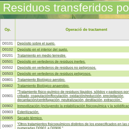
Residuos transferidos po
Op.
Operació de tractament
D0101
Depósito sobre el suelo.
D0102
Depósito en el interior del suelo.
D0201
Tratamiento en medio terrestre.
D0501
Depósito en vertederos de residuos inertes.
D0502
Depósito en vertederos de residuos no peligrosos.
D0503
Depósito en vertederos de residuos peligrosos.
D0801
Tratamiento Biológico aerobio.
D0802
Tratamiento Biológico anaerobio.
"Tratamiento físico-químico de residuos líquidos, sólidos y pastosos por f
D0901
cribado, coagulación/floculación, oxidación/reducción, precipitación,
decantación/centrifugación, neutralización, destilación, extracción."
D0902
Inmovilización (incluyendo la estabilización fisicoquímica y la solidificac
D0903
Esterilización.
D0905
Secado térmico.
"Otros tratamientos fisicoquímicos distintos de los especificados en las
D0907
numeradas D0901 a D0906."