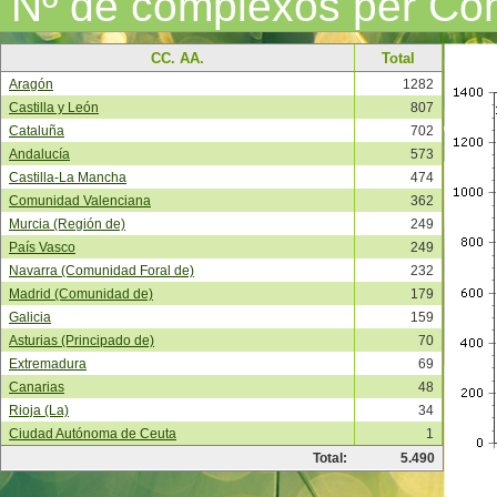
Nº de complexos per Co
CC. AA.
Total
Aragón
1282
Castilla y León
807
Cataluña
702
Andalucía
573
Castilla-La Mancha
474
Comunidad Valenciana
362
Murcia (Región de)
249
País Vasco
249
Navarra (Comunidad Foral de)
232
Madrid (Comunidad de)
179
Galicia
159
Asturias (Principado de)
70
Extremadura
69
Canarias
48
Rioja (La)
34
Ciudad Autónoma de Ceuta
1
Total:
5.490