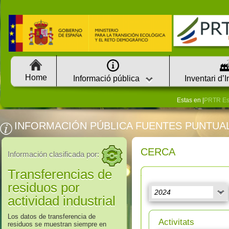
Home
Informació pública
Inventari d’
Estas en |
PRTR E
INFORMACIÓN PÚBLICA FUENTES PUNTUA
CERCA
Información clasificada por:
Transferencias de
residuos por
actividad industrial
Los datos de transferencia de
Activitats
residuos se muestran siempre en