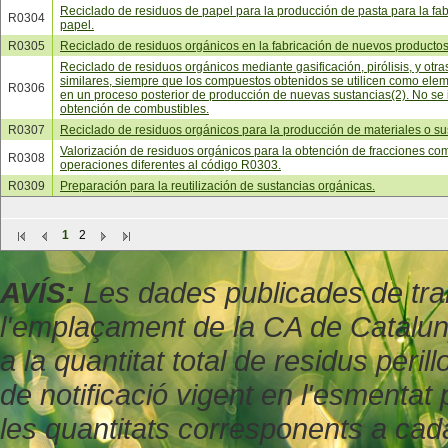
Reciclado de residuos de papel para la producción de pasta para la fa
R0304
papel.
R0305
Reciclado de residuos orgánicos en la fabricación de nuevos productos
Reciclado de residuos orgánicos mediante gasificación, pirólisis, y otra
similares, siempre que los compuestos obtenidos se utilicen como ele
R0306
en un proceso posterior de producción de nuevas sustancias(2). No se 
obtención de combustibles.
R0307
Reciclado de residuos orgánicos para la producción de materiales o su
Valorización de residuos orgánicos para la obtención de fracciones co
R0308
operaciones diferentes al código R0303.
R0309
Preparación para la reutilización de sustancias orgánicas.
1
2
AVÍS:
Les dades publicades de tran
l'emplaçament de la CA de Catalu
a la quantitat total de residus peril
de notificació vigent en l'esmenta
les quantitats corresponents a cad