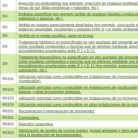
Inyección en profundidad (por ejemplo, inyección de residuos bombeab
D3
minas de sal, fallas geológicas y naturales, etc.).
Embalse superficial (por ejemplo vertido de residuos líquidos o lodos e
D4
estanques o lagunas, etc.).
Vertido en lugares especialmente diseñados (por ejemplo, colocación 
D5
estancas separadas, recubiertas y aisladas entre sí y el medio ambiente,
D6
Vertido en el medio acuático, salvo en el mar.
Tratamiento biológico no especificado en otro apartado del presente a
D8
como resultado compuestos o mezclas que se eliminen mediante algun
procedimientos enumerados entre D 1 y D 12.
Tratamiento fisicoquímico no especificado en otro apartado del present
como resultado compuestos o mezclas que se eliminen mediante uno d
D9
procedimientos enumerados entre D 1 y D 12 (por ejemplo, evaporació
calcinación, etc.).
Utilización principal como combustible en instalaciones de incineració
R0101
(combustión).
Utilización principal como combustible en instalaciones de gasificación, 
R0102
plasma, y otras tecnologías similares.
R0103
Utilización principal como combustible en instalaciones de co-incinera
R0105
Utilización principal como combustible en otras instalaciones de co-inc
R0201
Recuperación o regeneración de disolventes.
R0301
Compostaje.
R0302
Digestión anaerobia.
Valorización de aceites de cocina usados, grasas animales y otros acei
R0303
para la producción de biocarburantes.