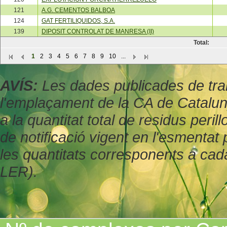
121
A.G. CEMENTOS BALBOA
124
GAT FERTILIQUIDOS, S.A.
139
DIPOSIT CONTROLAT DE MANRESA (II)
Total:
1
2
3
4
5
6
7
8
9
10
...
AVÍS:
Les dades publicades de tran
l'emplaçament de la CA de Catalu
a la quantitat total de residus peril
de notificació vigent en l'esmenta
les quantitats corresponents a cad
LER).