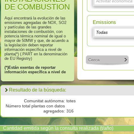
DE COMBUSTION
Aquí encontrará la evolución de las
Emissions
emisiones agregadas de NOX, SO2
y partículas de las grandes
instalaciones de combustión, con
potencia térmica nominal de igual o
mayor de 50MW y que, de acuerdo a
la legislación deben reportar
información específica a nivel de
planta(*) (.PART en la denominación
de EU Registry)
Cerca
(*)Están exentas de reportar
información específica a nivel de
“planta” aquellas GIC incluidas en
el ámbito de aplicación del
artículo 42 o, aquellas que no
Resultado de la búsqueda:
cumplan con los requisitos de
adición del articulo 43, ambos del
Decreto 815/2013.
Comunitat autònoma:
totes
Número total plantas con datos
Para más información póngase en
agregados:
316
contacto con
bzn-prtr-es@miteco.es
Cantidad emitida según la consulta realizada (t/año)