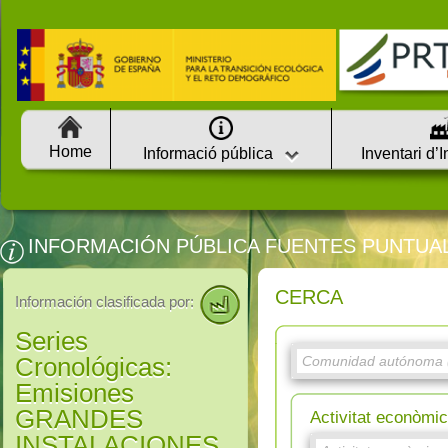
Home
Informació pública
Inventari d’
INFORMACIÓN PÚBLICA FUENTES PUNTUA
CERCA
Información clasificada por:
Series
Cronológicas:
Emisiones
GRANDES
Activitat econòm
INSTALACIONES