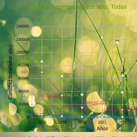
Emisiones agregadas por año: Todas
140000
122.396,94
120000
Cantidad (toneladas año)
100000
85.953,30
81.339,4
80000
69.520,65
63.440,92
60000
40000
38.541,55
34.947,15
33.533,24
22.689,67
20000
14.920,55
13.516,4
11.809,65
4.358,96
1.791,40
1.047,51
1.040,81
1.015,29
890,7
0
2018
2019
2020
2021
2022
Años