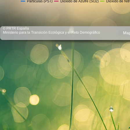
Partículas (PST)
Dióxido de Azufre (SO2)
Dióxido de Nit
© PRTR España
Ministerio para la Transición Ecológica y el Reto Demográfico
Ma