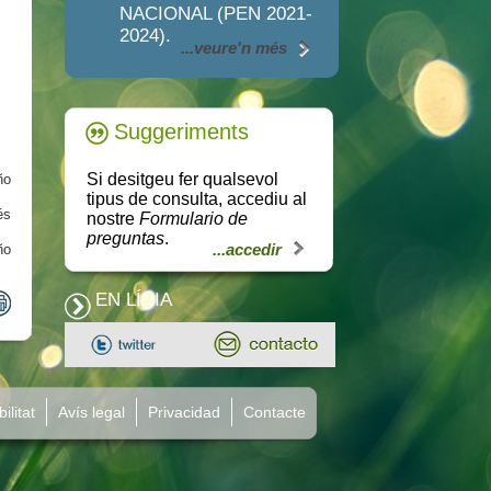
NACIONAL (PEN 2021-
2024).
...veure'n més
Suggeriments
Si desitgeu fer qualsevol
ño
tipus de consulta, accediu al
és
nostre
Formulario de
preguntas
.
...accedir
ño
EN LÍNIA
ilitat
Avís legal
Privacidad
Contacte