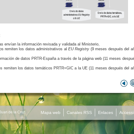
:
 envían la información revisada y validada al Ministerio,
os remiten los datos administrativos al
EU Registry
(9 meses después del a
nformación de datos PRTR-España a través de la página web (11 meses despu
os remiten los datos temáticos PRTR+GIC a la UE
(11 meses después del a
 Juan de la Cruz
Mapa web
Canales RSS
Enlaces
Accessib