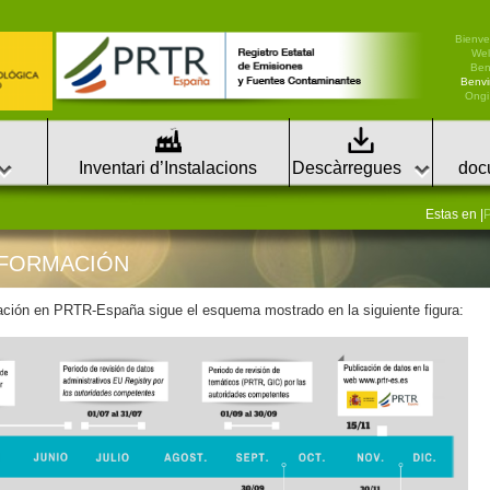
Bienve
We
Ben
Benvi
Ongi 
Inventari d’Instalacions
Descàrregues
doc
Estas en |
NFORMACIÓN
rmación en PRTR-España sigue el esquema mostrado en la siguiente figura: