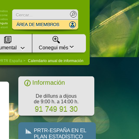
Buscar
nidos
lcome
vidos
nguts
etorri
umental
Conegui més
PRTR España
Calendario anual de información
Información
De dilluns a dijous
de 9:00 h. a 14:00 h.
91 749 91 30
PRTR-ESPAÑA EN EL
PLAN ESTADÍSTICO