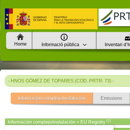
Home
Informació pública
Inventari d’
- HNOS GÓMEZ DE TOPARES (COD. PRTR: 73) -
Información complejo/instalación
Emissions
(1)
Información complejo/instalación + EU Registry