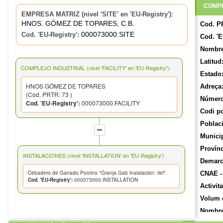
COMPL
:
EMPRESA MATRIZ (nivel 'SITE' en 'EU-Registry')
HNOS. GÓMEZ DE TOPARES, C.B.
Cod. P
000073000.SITE
Cod. 'EU-Registry':
Cod. 'E
Nombre
Latitud
COMPLEJO INDUSTRIAL (nivel 'FACILITY' en 'EU-Registry'):
Estado
HNOS GÓMEZ DE TOPARES
Adreça
(Cod. PRTR: 73 )
Número
Cod. 'EU-Registry':
000073000.FACILITY
Codi po
Poblaci
Munici
Provínc
INSTALACIONES (nivel 'INSTALLATION' en 'EU-Registry')
Demarca
Cebadero de Ganado Porcino "Granja Gab Instalación: riel".
CNAE -
Cod. 'EU-Registry':
000073000.INSTALLATION
Activit
Volum 
Nombre 