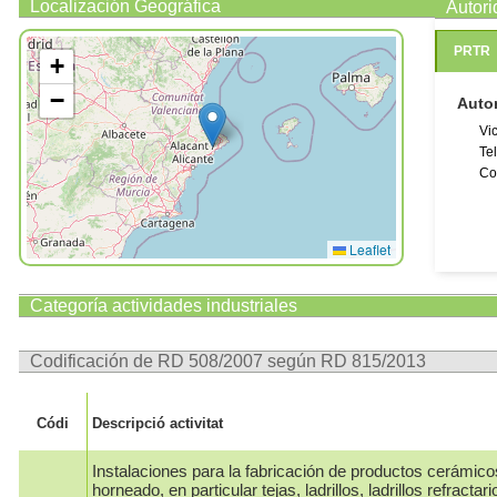
Localización Geográfica
Autor
PRTR
+
−
Auto
Vi
Te
Co
Leaflet
Categoría actividades industriales
Codificación de RD 508/2007 según RD 815/2013
Códi
Descripció activitat
Instalaciones para la fabricación de productos cerámic
horneado, en particular tejas, ladrillos, ladrillos refractar