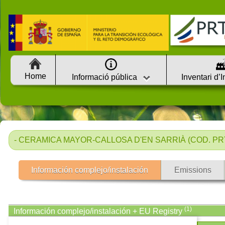
Home
Informació pública
Inventari d’
- CERAMICA MAYOR-CALLOSA D'EN SARRIÀ (COD. PRTR
Información complejo/instalación
Emissions
(1)
Información complejo/instalación + EU Registry