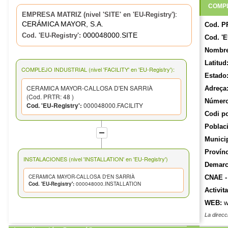
COMPL
:
EMPRESA MATRIZ (nivel 'SITE' en 'EU-Registry')
CERÁMICA MAYOR, S.A.
Cod. P
000048000.SITE
Cod. 'EU-Registry':
Cod. 'E
Nombre
Latitud
COMPLEJO INDUSTRIAL (nivel 'FACILITY' en 'EU-Registry'):
Estado
CERAMICA MAYOR-CALLOSA D'EN SARRIÀ
Adreça
(Cod. PRTR: 48 )
Número
Cod. 'EU-Registry':
000048000.FACILITY
Codi po
Poblaci
Munici
Provínc
INSTALACIONES (nivel 'INSTALLATION' en 'EU-Registry')
Demarca
CERAMICA MAYOR-CALLOSA D'EN SARRIÀ
CNAE -
Cod. 'EU-Registry':
000048000.INSTALLATION
Activit
WEB:
w
La direcc
y actuali