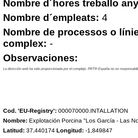
Nombre d´hores treballo any
Nombre d´empleats:
4
Nombre de processos o línie
complex:
-
Observaciones:
La dirección web ha sido proporcionada por el complejo. PRTR-España no se responsabiliz
Cod. 'EU-Registry':
000070000.INTALLATION
Nombre:
Explotación Porcina "Los García - Las No
Latitud:
37,440174
Longitud:
-1,849847