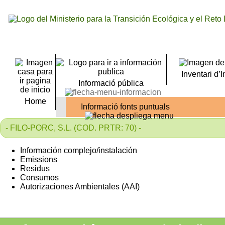
Inventari d’
Informació pública
Home
Informació fonts puntuals
- FILO-PORC, S.L. (COD. PRTR: 70) -
Información complejo/instalación
Emissions
Residus
Consumos
Autorizaciones Ambientales (AAI)