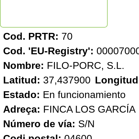
Cod. PRTR:
70
Cod. 'EU-Registry':
00007000
Nombre:
FILO-PORC, S.L.
Latitud:
37,437900
Longitud
Estado:
En funcionamiento
Adreça:
FINCA LOS GARCÍA
Número de vía:
S/N
Codi postal:
04600