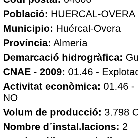
Població:
HUERCAL-OVERA
Municipio:
Huércal-Overa
Província:
Almería
Demarcació hidrogràfica:
Gua
CNAE - 2009:
01.46 - Explota
Activitat econòmica:
01.46 
NO
Volum de producció:
3.798
Nombre d´instal.lacions:
2